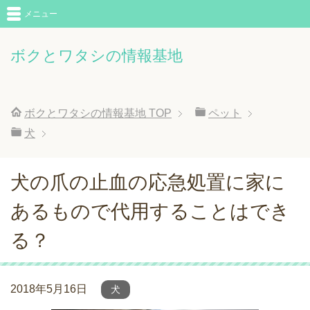
メニュー
ボクとワタシの情報基地
ボクとワタシの情報基地
TOP
ペット
犬
犬の爪の止血の応急処置に家に
あるもので代用することはでき
る？
2018年5月16日
犬